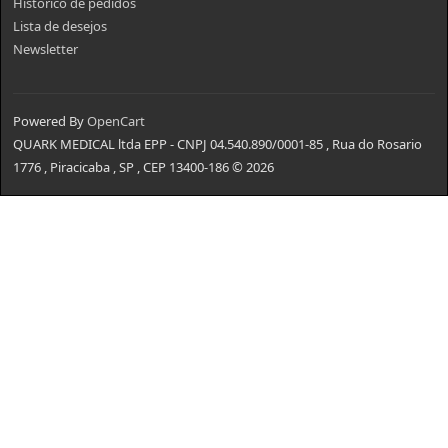
Histórico de pedidos
Lista de desejos
Newsletter
Powered By
OpenCart
QUARK MEDICAL ltda EPP - CNPJ 04.540.890/0001-85 , Rua do Rosario
1776 , Piracicaba , SP , CEP 13400-186 © 2026