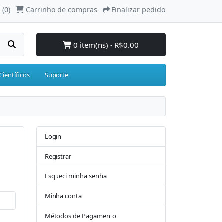
 (0)
Carrinho de compras
Finalizar pedido
0 item(ns) - R$0.00
Científicos
Suporte
Login
Registrar
Esqueci minha senha
Minha conta
Métodos de Pagamento