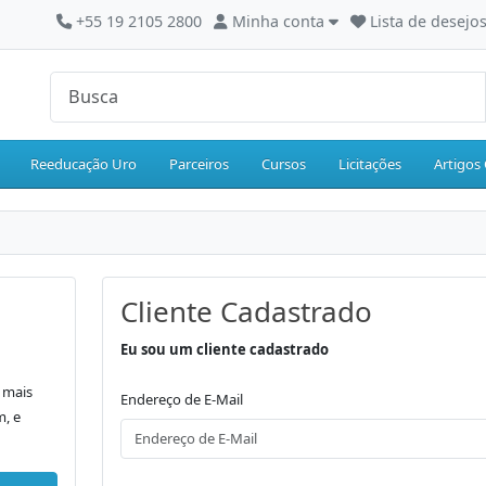
+55 19 2105 2800
Minha conta
Lista de desejos
Reeducação Uro
Parceiros
Cursos
Licitações
Artigos 
Cliente Cadastrado
Eu sou um cliente cadastrado
 mais
Endereço de E-Mail
m, e