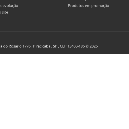
r devolução
Produtos em promoção
 site
do Rosario 1776 , Piracicaba , SP , CEP 13400-186 © 2026