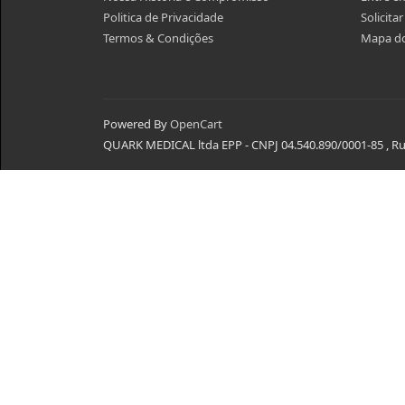
Politica de Privacidade
Solicita
Termos & Condições
Mapa do
Powered By
OpenCart
QUARK MEDICAL ltda EPP - CNPJ 04.540.890/0001-85 , Rua 