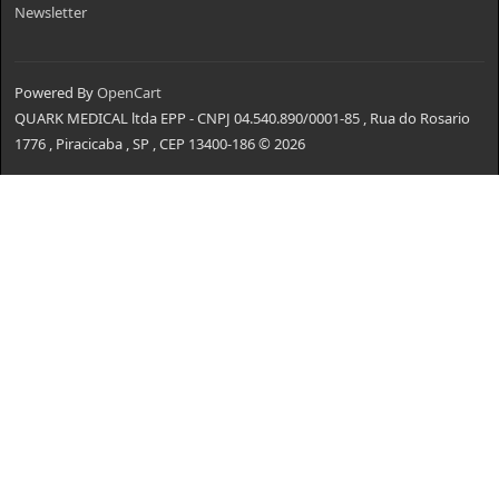
Newsletter
Powered By
OpenCart
QUARK MEDICAL ltda EPP - CNPJ 04.540.890/0001-85 , Rua do Rosario
1776 , Piracicaba , SP , CEP 13400-186 © 2026