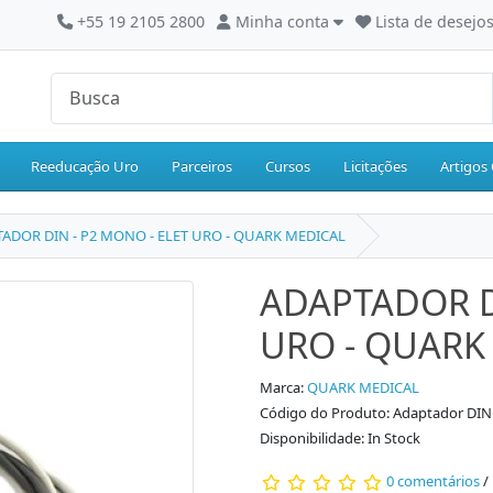
+55 19 2105 2800
Minha conta
Lista de desejos
Reeducação Uro
Parceiros
Cursos
Licitações
Artigos 
ADOR DIN - P2 MONO - ELET URO - QUARK MEDICAL
ADAPTADOR D
URO - QUARK
Marca:
QUARK MEDICAL
Código do Produto: Adaptador DIN 
Disponibilidade: In Stock
0 comentários
/