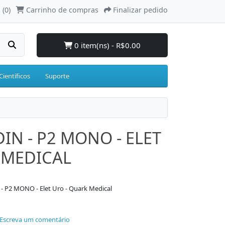
 (0)
Carrinho de compras
Finalizar pedido
0 item(ns) - R$0.00
Científicos
Suporte
IN - P2 MONO - ELET
 MEDICAL
- P2 MONO - Elet Uro - Quark Medical
Escreva um comentário