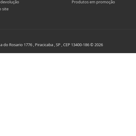
r devolução
Produtos em promoção
 site
do Rosario 1776 , Piracicaba , SP , CEP 13400-186 © 2026