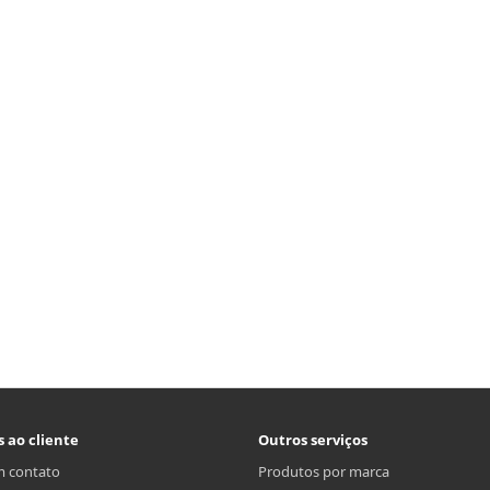
s ao cliente
Outros serviços
m contato
Produtos por marca