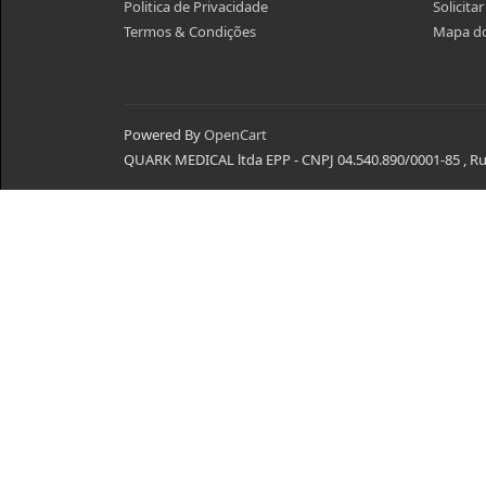
Politica de Privacidade
Solicita
Termos & Condições
Mapa do
Powered By
OpenCart
QUARK MEDICAL ltda EPP - CNPJ 04.540.890/0001-85 , Rua 