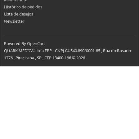
Histórico de pedidos
Lista de desejos
Newsletter
Powered By
OpenCart
QUARK MEDICAL ltda EPP - CNPJ 04.540.890/0001-85 , Rua do Rosario
1776 , Piracicaba , SP , CEP 13400-186 © 2026