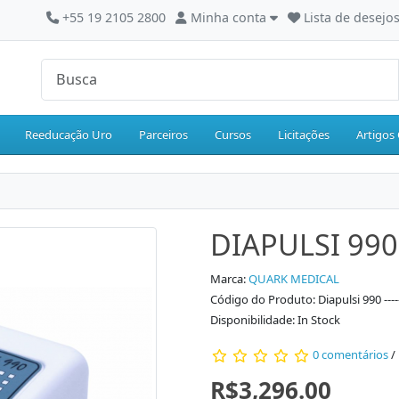
+55 19 2105 2800
Minha conta
Lista de desejos
Reeducação Uro
Parceiros
Cursos
Licitações
Artigos 
DIAPULSI 990
Marca:
QUARK MEDICAL
Código do Produto: Diapulsi 990 ----
Disponibilidade: In Stock
0 comentários
/
R$3,296.00