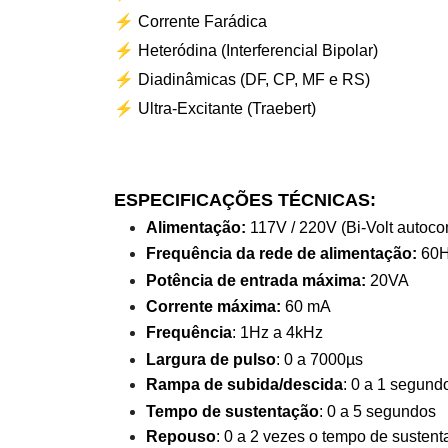
⚡
Corrente Farádica
⚡
Heteródina (Interferencial Bipolar)
⚡
Diadinâmicas (DF, CP, MF e RS)
⚡
Ultra-Excitante (Traebert)
ESPECIFICAÇÕES TÉCNICAS:
Alimentação:
117V / 220V (Bi-Volt autoc
Frequência da rede de alimentação:
60
Potência de entrada máxima:
20VA
Corrente máxima:
60 mA
Frequência
: 1Hz a 4kHz
Largura de pulso
: 0 a 7000µs
Rampa de subida/descida
: 0 a 1 segund
Tempo de sustentação
: 0 a 5 segundos
Repouso
: 0 a 2 vezes o tempo de susten