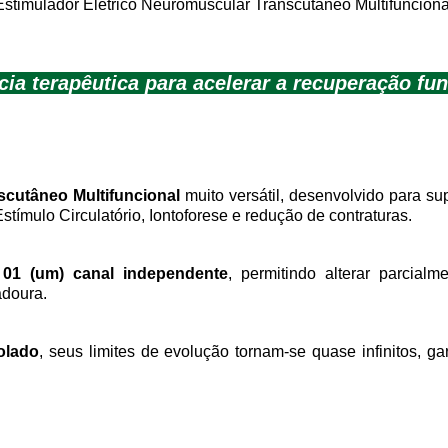
Estimulador Elétrico Neuromuscular Transcutâneo Multifunciona
ia terapêutica para acelerar a recuperação fu
scutâneo Multifuncional
muito versátil, desenvolvido para su
Estímulo Circulatório, Iontoforese e redução de contraturas.
e
01 (um) canal independente
, permitindo alterar parcia
adoura.
olado
, seus limites de evolução tornam-se quase infinitos, g