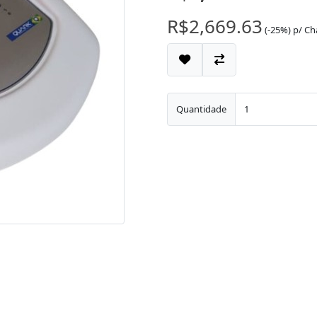
R$2,669.63
(-25%)
p/
Ch
Quantidade