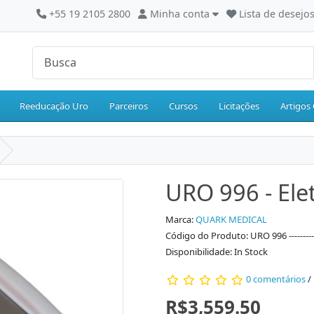
+55 19 2105 2800
Minha conta
Lista de desejos
Reeducação Uro
Parceiros
Cursos
Licitações
Artigos 
URO 996 - Ele
Marca:
QUARK MEDICAL
Código do Produto: URO 996 -------------
Disponibilidade: In Stock
0 comentários
/
R$3,559.50