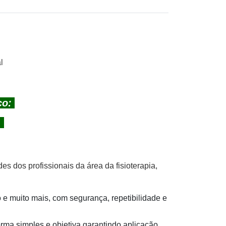
l
co:
s
s dos profissionais da área da fisioterapia,
o e muito mais, com segurança, repetibilidade e
forma simples e objetiva garantindo aplicação