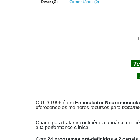
Descrição
Comentários (0)
Te
O URO 996
é um
Estimulador Neuromuscula
oferecendo os melhores recursos para
tratame
Criado para tratar incontinência urinária, dor 
alta performance clínica.
Com
24 programas pré-definidos
e
2 canais