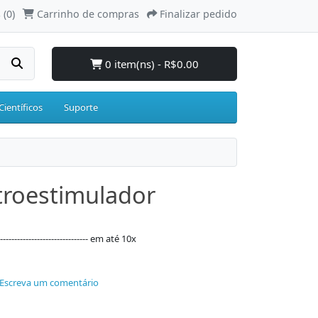
 (0)
Carrinho de compras
Finalizar pedido
0 item(ns) - R$0.00
Científicos
Suporte
troestimulador
--------------------------- em até 10x
Escreva um comentário