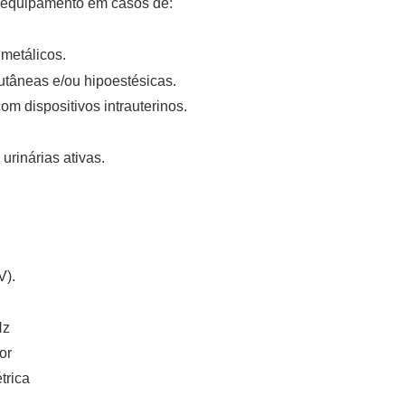
 o equipamento em casos de:
metálicos.
utâneas e/ou hipoestésicas.
m dispositivos intrauterinos.
urinárias ativas.
V).
Hz
or
trica