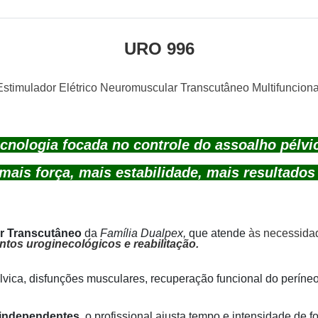
URO 996
Estimulador Elétrico Neuromuscular Transcutâneo Multifunciona
cnologia focada no controle do assoalho pélvi
mais força, mais estabilidade, mais resultado
r Transcutâneo
da
Família Dualpex,
que
atende
às necessidade
ntos uroginecológicos e reabilitação.
pélvica, disfunções musculares, recuperação funcional do períne
 independentes
, o profissional ajusta tempo e intensidade de 