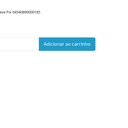
ave Pix 04540890000185
Adicionar ao carrinho