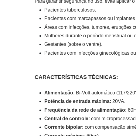
Para garantir segurança no uso, evite aplicar
Pacientes tuberculosos.
Pacientes com marcapassos ou implantes 
Áreas com infecções, tumores, erupções c
Mulheres durante o período menstrual ou co
Gestantes (sobre o ventre).
Pacientes com infecções ginecológicas ou 
CARACTERÍSTICAS TÉCNICAS:
Alimentação:
Bi-Volt automático (117/220
Potência de entrada máxima:
20VA.
Frequência da rede de alimentação:
60
Central de controle:
com microprocessad
Corrente bipolar:
com compensação simé
Corrente máxima:
60mA.