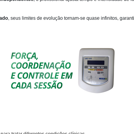
lado
, seus limites de evolução tornam-se quase infinitos, gara
para tratar diferentes condições clínicas.