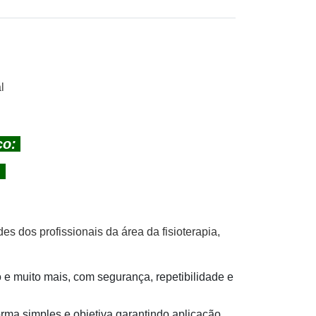
l
co:
s
s dos profissionais da área da fisioterapia,
o e muito mais, com segurança, repetibilidade e
forma simples e objetiva garantindo aplicação