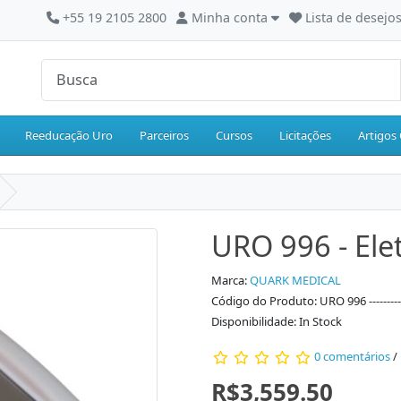
+55 19 2105 2800
Minha conta
Lista de desejos
Reeducação Uro
Parceiros
Cursos
Licitações
Artigos 
URO 996 - Ele
Marca:
QUARK MEDICAL
Código do Produto: URO 996 -------------
Disponibilidade: In Stock
0 comentários
/
R$3,559.50