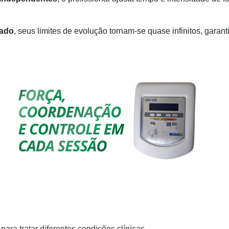
lado
, seus limites de evolução tornam-se quase infinitos, gara
para tratar diferentes condições clínicas.