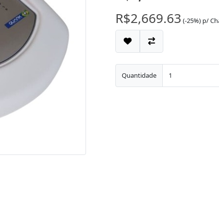
R$2,669.63
(-25%)
p/
Ch
Quantidade