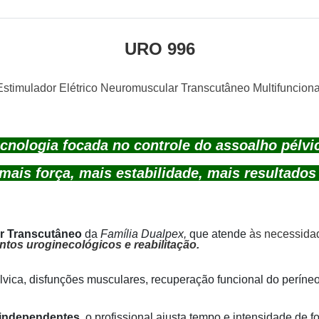
URO 996
Estimulador Elétrico Neuromuscular Transcutâneo Multifunciona
cnologia focada no controle do assoalho pélvi
mais força, mais estabilidade, mais resultado
r Transcutâneo
da
Família Dualpex,
que
atende
às necessidade
ntos uroginecológicos e reabilitação.
pélvica, disfunções musculares, recuperação funcional do períne
 independentes
, o profissional ajusta tempo e intensidade de 