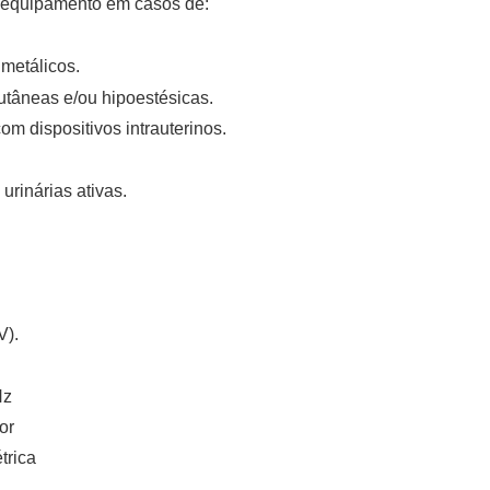
 o equipamento em casos de:
metálicos.
utâneas e/ou hipoestésicas.
m dispositivos intrauterinos.
urinárias ativas.
V).
Hz
or
trica