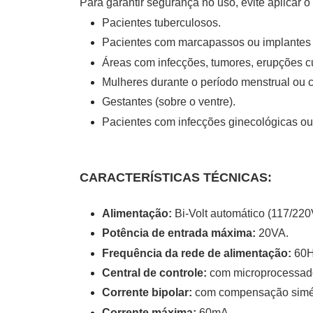
Para garantir segurança no uso, evite aplicar
Pacientes tuberculosos.
Pacientes com marcapassos ou implantes 
Áreas com infecções, tumores, erupções c
Mulheres durante o período menstrual ou co
Gestantes (sobre o ventre).
Pacientes com infecções ginecológicas ou 
CARACTERÍSTICAS TÉCNICAS:
Alimentação:
Bi-Volt automático (117/220
Potência de entrada máxima:
20VA.
Frequência da rede de alimentação:
60
Central de controle:
com microprocessad
Corrente bipolar:
com compensação simé
Corrente máxima:
60mA.