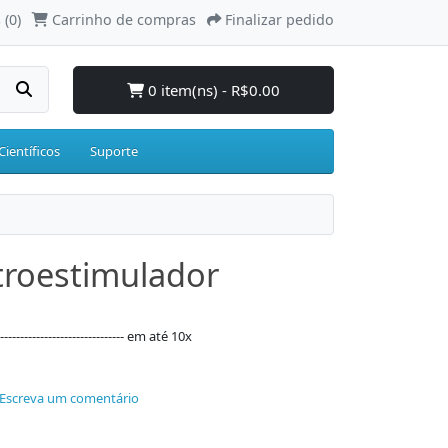
 (0)
Carrinho de compras
Finalizar pedido
0 item(ns) - R$0.00
Científicos
Suporte
troestimulador
--------------------------- em até 10x
Escreva um comentário