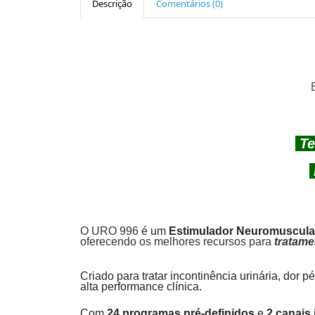
Descrição
Comentários (0)
Te
O URO 996
é um
Estimulador Neuromuscula
oferecendo os melhores recursos para
tratame
Criado para tratar incontinência urinária, dor 
alta performance clínica.
Com
24 programas pré-definidos
e
2 canais