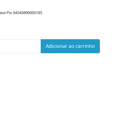
ave Pix 04540890000185
Adicionar ao carrinho