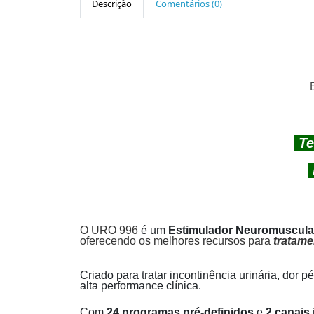
Descrição
Comentários (0)
Te
O URO 996
é um
Estimulador Neuromuscula
oferecendo os melhores recursos para
tratame
Criado para tratar incontinência urinária, dor 
alta performance clínica.
Com
24 programas pré-definidos
e
2 canais