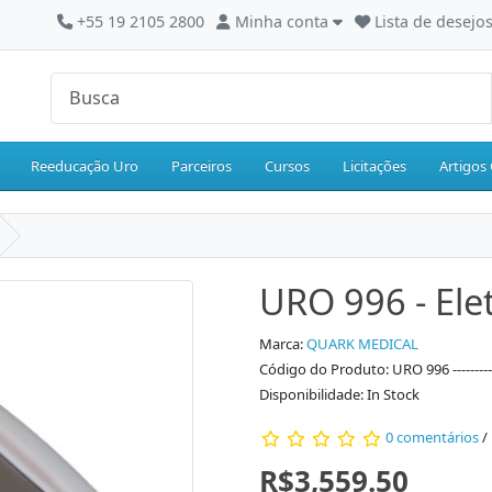
+55 19 2105 2800
Minha conta
Lista de desejos
Reeducação Uro
Parceiros
Cursos
Licitações
Artigos 
URO 996 - Ele
Marca:
QUARK MEDICAL
Código do Produto: URO 996 -------------
Disponibilidade: In Stock
0 comentários
/
R$3,559.50