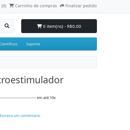
 (0)
Carrinho de compras
Finalizar pedido
0 item(ns) - R$0.00
Científicos
Suporte
troestimulador
--------------------------- em até 10x
Escreva um comentário