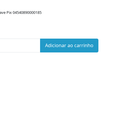
ave Pix 04540890000185
Adicionar ao carrinho