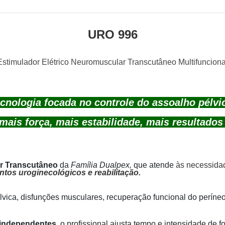
URO 996
Estimulador Elétrico Neuromuscular Transcutâneo Multifunciona
cnologia focada no controle do assoalho pélvi
mais força, mais estabilidade, mais resultado
r Transcutâneo
da
Família Dualpex,
que
atende
às necessidade
ntos uroginecológicos e reabilitação.
pélvica, disfunções musculares, recuperação funcional do períne
 independentes
, o profissional ajusta tempo e intensidade de 