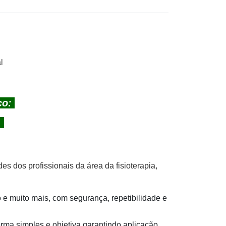
l
co:
s
s dos profissionais da área da fisioterapia,
o e muito mais, com segurança, repetibilidade e
forma simples e objetiva garantindo aplicação