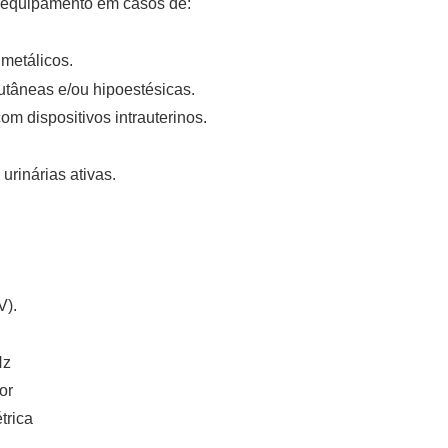
 o equipamento em casos de:
metálicos.
utâneas e/ou hipoestésicas.
m dispositivos intrauterinos.
urinárias ativas.
V).
Hz
or
trica