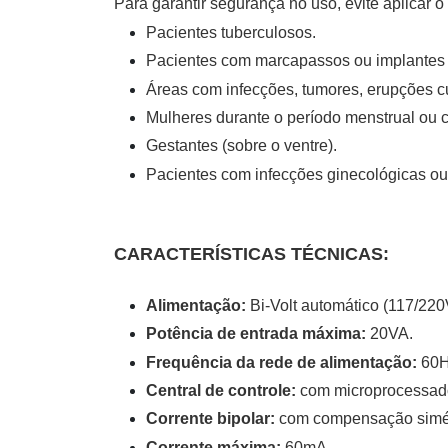
Para garantir segurança no uso, evite aplicar
Pacientes tuberculosos.
Pacientes com marcapassos ou implantes 
Áreas com infecções, tumores, erupções c
Mulheres durante o período menstrual ou co
Gestantes (sobre o ventre).
Pacientes com infecções ginecológicas ou 
CARACTERÍSTICAS TÉCNICAS:
Alimentação:
Bi-Volt automático (117/220
Potência de entrada máxima:
20VA.
Frequência da rede de alimentação:
60
Central de controle:
com microprocessad
Corrente bipolar:
com compensação simé
Corrente máxima:
60mA.