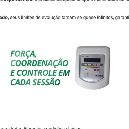
lado
, seus limites de evolução tornam-se quase infinitos, gara
para tratar diferentes condições clínicas.