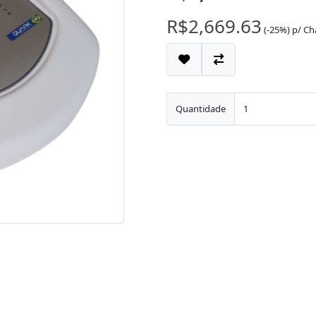
R$2,669.63
(-25%)
p/
Ch
Quantidade