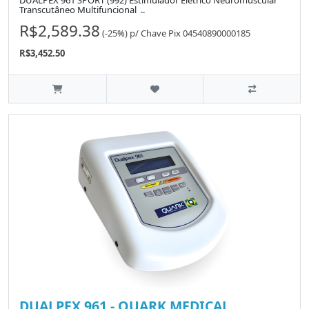
DUALPEX 961 SPORT (992) Estimulador Elétrico Neuromuscular
Transcutâneo Multifuncional ..
R$2,589.38
(-25%)
p/
Chave Pix 04540890000185
R$3,452.50
DUALPEX 961 - QUARK MEDICAL