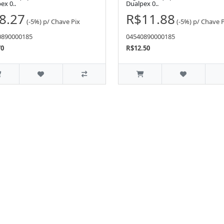
ex 0..
Dualpex 0..
8.27
R$11.88
(-5%)
p/
Chave Pix
(-5%)
p/
Chave P
0890000185
04540890000185
70
R$12.50