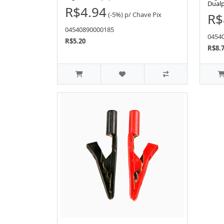
Dualp
R$4.94
(-5%)
p/
Chave Pix
R$
04540890000185
0454
R$5.20
R$8.