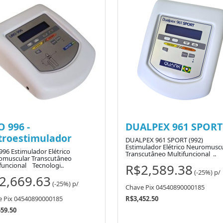
 996 -
DUALPEX 961 SPORT
troestimulador
DUALPEX 961 SPORT (992)
Estimulador Elétrico Neuromusc
96 Estimulador Elétrico
Transcutâneo Multifuncional ..
omuscular Transcutâneo
R$2,589.38
funcional Tecnologi..
(-25%)
p/
2,669.63
(-25%)
p/
Chave Pix 04540890000185
e Pix 04540890000185
R$3,452.50
59.50