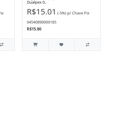
Dualpex 0..
R$15.01
ix
(-5%)
p/
Chave Pix
04540890000185
R$15.80