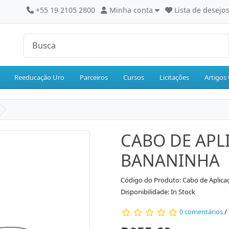
+55 19 2105 2800
Minha conta
Lista de desejos
Reeducação Uro
Parceiros
Cursos
Licitações
Artigos 
CABO DE APL
BANANINHA
Código do Produto: Cabo de Aplicaç
Disponibilidade: In Stock
0 comentários
/