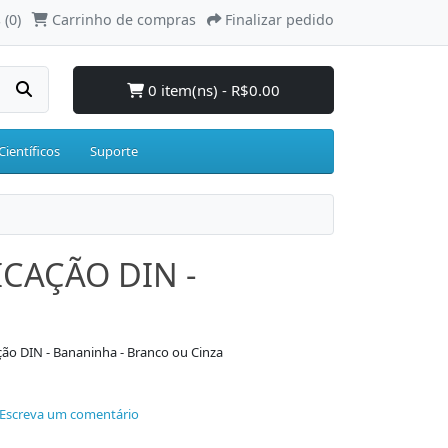
 (0)
Carrinho de compras
Finalizar pedido
0 item(ns) - R$0.00
Científicos
Suporte
ICAÇÃO DIN -
ão DIN - Bananinha - Branco ou Cinza
Escreva um comentário