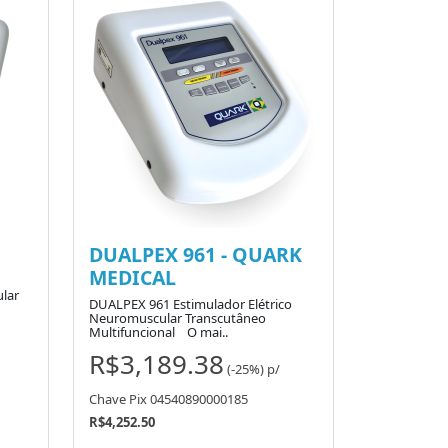
DUALPEX 961 - QUARK
MEDICAL
ular
DUALPEX 961 Estimulador Elétrico
Neuromuscular Transcutâneo
Multifuncional O mai..
R$3,189.38
(-25%)
p/
Chave Pix 04540890000185
R$4,252.50