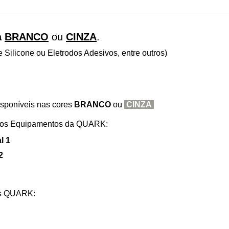
a
BRANCO
ou
CINZA
.
 Silicone ou Eletrodos Adesivos, entre outros)
sponíveis nas cores
BRANCO
ou
CINZA
 nos Equipamentos da QUARK:
l 1
2
os QUARK: