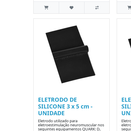
ELETRODO DE
EL
SILICONE 3 x 5 cm -
SIL
UNIDADE
UN
Eletrodo utilizado para
Eletr
eletroestimulação neuromuscular nos
eletr
seguintes equipamentos QUARK: D..
segu