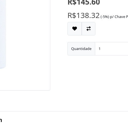
R$145.60
R$138.32
(-5%)
p/
Chave P
Quantidade
h