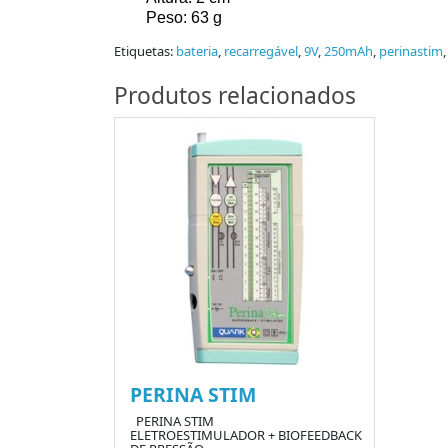
Peso: 63 g
Etiquetas:
bateria
,
recarregável
,
9V
,
250mAh
,
perinastim
Produtos relacionados
PERINA STIM
PERINA STIM
ELETROESTIMULADOR + BIOFEEDBACK