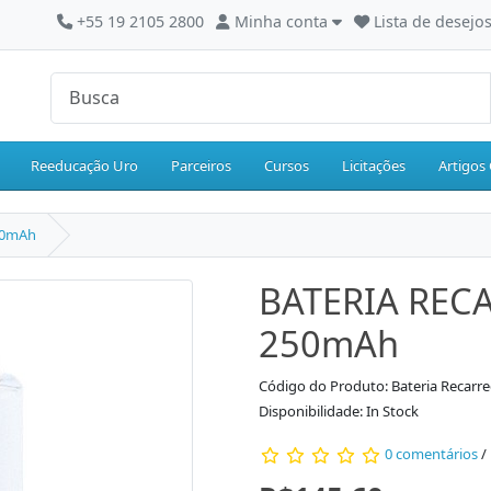
+55 19 2105 2800
Minha conta
Lista de desejos
Reeducação Uro
Parceiros
Cursos
Licitações
Artigos 
50mAh
BATERIA REC
250mAh
Código do Produto: Bateria Recarr
Disponibilidade: In Stock
0 comentários
/