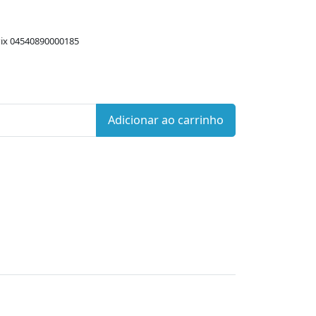
ix 04540890000185
Adicionar ao carrinho