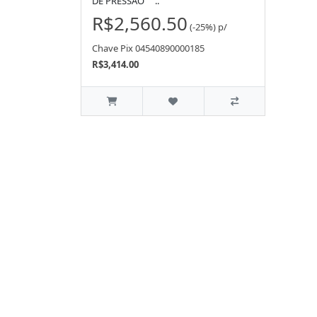
DE PRESSÃO ..
R$2,560.50
(-25%)
p/
Chave Pix 04540890000185
R$3,414.00