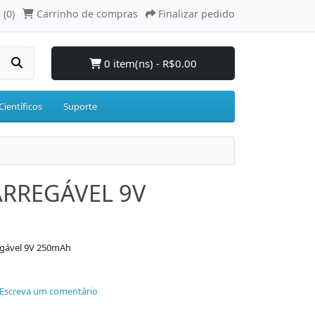
 (0)
Carrinho de compras
Finalizar pedido
0 item(ns) - R$0.00
Científicos
Suporte
ARREGÁVEL 9V
egável 9V 250mAh
Escreva um comentário