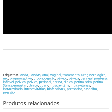
Etiquetas:
Sonda
,
Sondas
,
Anal
,
Vaginal
,
tratamento
,
uroginecologico
,
uro
,
proprioceptivo
,
propriocepção
,
pélvico
,
pélvica
,
perineal
,
ponteira
,
inflável
,
pelvico
,
pelvica
,
perineal
,
perina
,
clinico
,
perina
,
stim
,
perina
Stim
,
perinastim
,
clinico
,
quark
,
intracavitária
,
intrcavitárias
,
intracavitário
,
intracavitários
,
biofeedback
,
pressórico
,
assoalho
,
pressão
Produtos relacionados