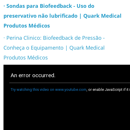
· Sondas para Biofeedback - Uso do
preservativo não lubrificado | Quark Medical
Produtos Médicos
· Perina Clinico: Biofeedback de Pressão -
Conheça o Equipamento | Quark Medical
Produtos Médicos