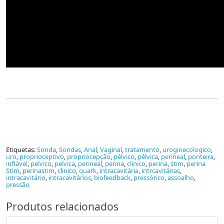
Etiquetas:
Sonda
,
Sondas
,
Anal
,
Vaginal
,
tratamento
,
uroginecologico
,
uro
,
proprioceptivo
,
propriocepção
,
pélvico
,
pélvica
,
perineal
,
ponteira
,
inflável
,
pelvico
,
pelvica
,
perineal
,
perina
,
clinico
,
perina
,
stim
,
perina
Stim
,
perinastim
,
clinico
,
quark
,
intracavitária
,
intrcavitárias
,
intracavitário
,
intracavitários
,
biofeedback
,
pressórico
,
assoalho
,
pressão
Produtos relacionados