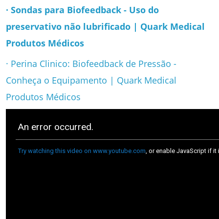
· Sondas para Biofeedback - Uso do
preservativo não lubrificado | Quark Medical
Produtos Médicos
· Perina Clinico: Biofeedback de Pressão -
Conheça o Equipamento | Quark Medical
Produtos Médicos