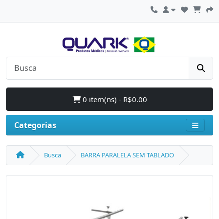
0 item(ns) - R$0.00
Categorias
Busca
BARRA PARALELA SEM TABLADO