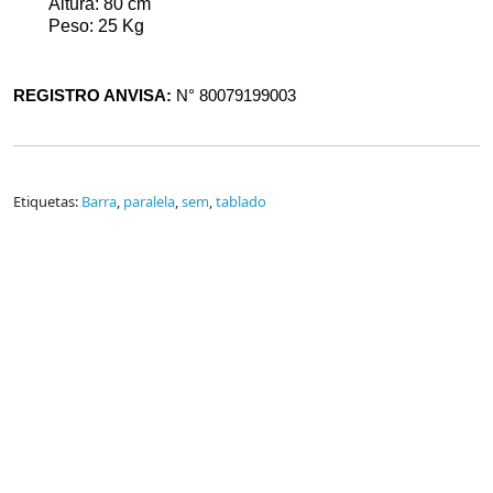
Altura: 80 cm
Peso: 25 Kg
REGISTRO ANVISA:
N° 80079199003
Etiquetas:
Barra
,
paralela
,
sem
,
tablado