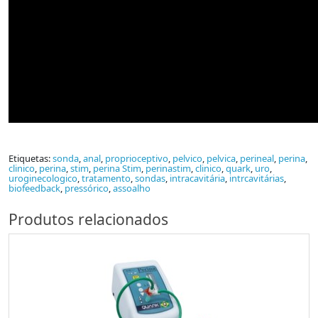
Etiquetas:
sonda
,
anal
,
proprioceptivo
,
pelvico
,
pelvica
,
perineal
,
perina
,
clinico
,
perina
,
stim
,
perina Stim
,
perinastim
,
clinico
,
quark
,
uro
,
uroginecologico
,
tratamento
,
sondas
,
intracavitária
,
intrcavitárias
,
biofeedback
,
pressórico
,
assoalho
Produtos relacionados