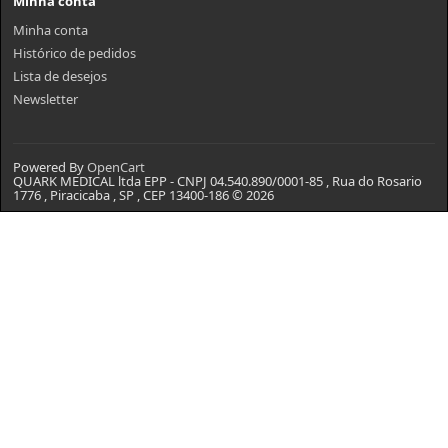
Minha conta
Minha conta
Histórico de pedidos
Lista de desejos
Newsletter
Powered By
OpenCart
QUARK MEDICAL ltda EPP - CNPJ 04.540.890/0001-85 , Rua do Rosario
1776 , Piracicaba , SP , CEP 13400-186 © 2026