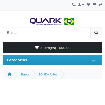
0 item(ns) - R$0.00
Categorias
Busca
SONDA ANAL