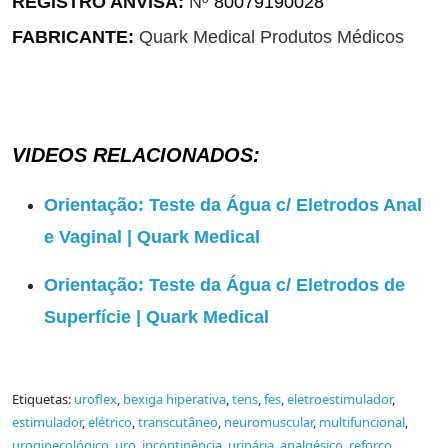
REGISTRO ANVISA:
Nº
80079190028
FABRICANTE:
Quark Medical Produtos Médicos
VIDEOS RELACIONADOS:
Orientação: Teste da Água c/ Eletrodos Anal
e Vaginal | Quark Medical
Orientação: Teste da Água c/ Eletrodos de
Superfície | Quark Medical
Etiquetas:
uroflex
,
bexiga hiperativa
,
tens
,
fes
,
eletroestimulador
,
estimulador
,
elétrico
,
transcutâneo
,
neuromuscular
,
multifuncional
,
uroginecológico
,
uro
,
incontinência
,
urinária
,
analgésico
,
reforço