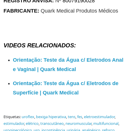
REGISTRO ANVISA:
Nº
80079190028
FABRICANTE:
Quark Medical Produtos Médicos
VIDEOS RELACIONADOS:
Orientação: Teste da Água c/ Eletrodos Anal
e Vaginal | Quark Medical
Orientação: Teste da Água c/ Eletrodos de
Superfície | Quark Medical
Etiquetas:
uroflex
,
bexiga hiperativa
,
tens
,
fes
,
eletroestimulador
,
estimulador
,
elétrico
,
transcutâneo
,
neuromuscular
,
multifuncional
,
uroginecológico
,
uro
,
incontinência
,
urinária
,
analgésico
,
reforço