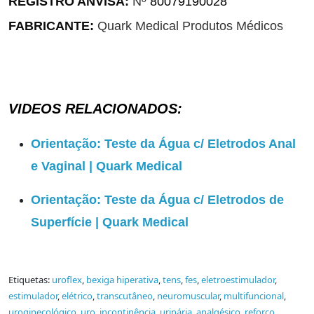
REGISTRO ANVISA:
Nº
80079190028
FABRICANTE:
Quark Medical Produtos Médicos
VIDEOS RELACIONADOS:
Orientação: Teste da Água c/ Eletrodos Anal
e Vaginal | Quark Medical
Orientação: Teste da Água c/ Eletrodos de
Superfície | Quark Medical
Etiquetas:
uroflex
,
bexiga hiperativa
,
tens
,
fes
,
eletroestimulador
,
estimulador
,
elétrico
,
transcutâneo
,
neuromuscular
,
multifuncional
,
uroginecológico
,
uro
,
incontinência
,
urinária
,
analgésico
,
reforço