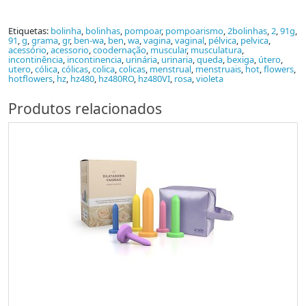
Etiquetas:
bolinha
,
bolinhas
,
pompoar
,
pompoarismo
,
2bolinhas
,
2
,
91g
,
91
,
g
,
grama
,
gr
,
ben-wa
,
ben
,
wa
,
vagina
,
vaginal
,
pélvica
,
pelvica
,
acessório
,
acessorio
,
coodernação
,
muscular
,
musculatura
,
incontinência
,
incontinencia
,
urinária
,
urinaria
,
queda
,
bexiga
,
útero
,
utero
,
cólica
,
cólicas
,
colica
,
colicas
,
menstrual
,
menstruais
,
hot
,
flowers
,
hotflowers
,
hz
,
hz480
,
hz480RO
,
hz480VI
,
rosa
,
violeta
Produtos relacionados