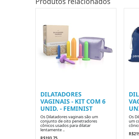
Produtos relacionados
DILATADORES
DI
VAGINAIS - KIT COM 6
VAG
UNID. - FEMINIST
UNI
Os Dilatadores vaginais são um
Os Di
conjunto de oito penetradores
um co
cônicos usados para dilatar
cônic
lentamente ..
R$21
R$193.75