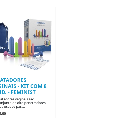
LATADORES
INAIS - KIT COM 8
D. - FEMINIST
latadores vaginais são
njunto de oito penetradores
os usados para..
9.00