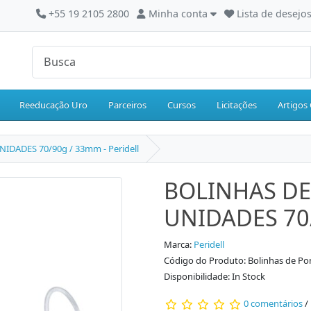
+55 19 2105 2800
Minha conta
Lista de desejos
Reeducação Uro
Parceiros
Cursos
Licitações
Artigos 
DADES 70/90g / 33mm - Peridell
BOLINHAS DE
UNIDADES 70/
Marca:
Peridell
Código do Produto: Bolinhas de Pom
Disponibilidade: In Stock
0 comentários
/