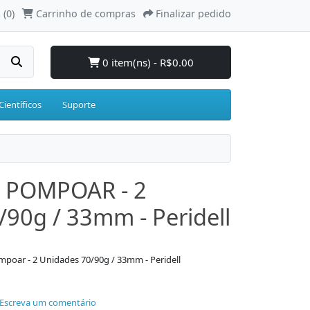
 (0)
Carrinho de compras
Finalizar pedido
0 item(ns) - R$0.00
Científicos
Suporte
 POMPOAR - 2
90g / 33mm - Peridell
poar - 2 Unidades 70/90g / 33mm - Peridell
Escreva um comentário