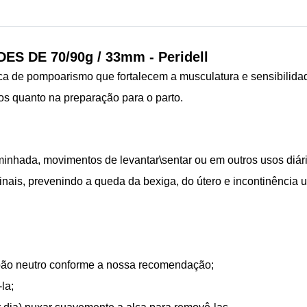
S DE 70/90g / 33mm - Peridell
a de pompoarismo que fortalecem a musculatura e sensibilidad
os quanto na preparação para o parto.
minhada, movimentos de levantar\sentar ou em outros usos diár
nais, prevenindo a queda da bexiga, do útero e incontinência ur
abão neutro conforme a nossa recomendação;
-la;