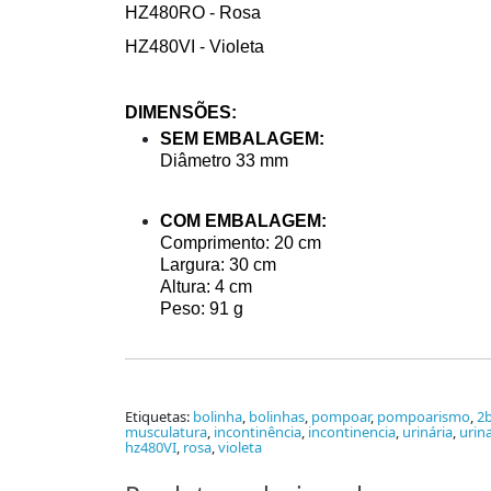
HZ480RO - Rosa
HZ480VI - Violeta
DIMENSÕES:
SEM EMBALAGEM:
Diâmetro 33 mm
COM EMBALAGEM:
Comprimento: 20 cm
Largura: 30 cm
Altura: 4 cm
Peso: 91 g
Etiquetas:
bolinha
,
bolinhas
,
pompoar
,
pompoarismo
,
2b
musculatura
,
incontinência
,
incontinencia
,
urinária
,
urina
hz480VI
,
rosa
,
violeta