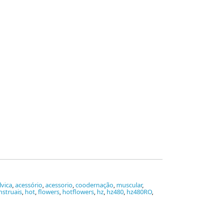
lvica
,
acessório
,
acessorio
,
coodernação
,
muscular
,
struais
,
hot
,
flowers
,
hotflowers
,
hz
,
hz480
,
hz480RO
,