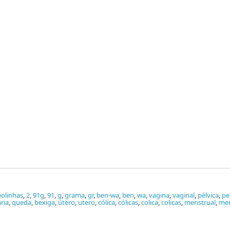
olinhas
,
2
,
91g
,
91
,
g
,
grama
,
gr
,
ben-wa
,
ben
,
wa
,
vagina
,
vaginal
,
pélvica
,
pe
ria
,
queda
,
bexiga
,
útero
,
utero
,
cólica
,
cólicas
,
colica
,
colicas
,
menstrual
,
men