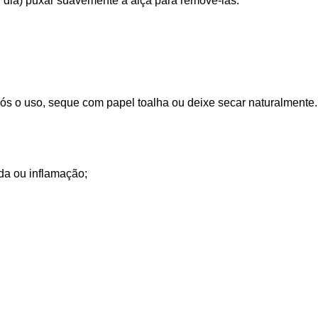
or dia) puxar suavemente a alça para removê-las.
ós o uso, seque com papel toalha ou deixe secar naturalmente
ida ou inflamação;