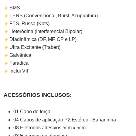
⚡
SMS
⚡
TENS (Convencional, Burst, Acupuntura)
⚡
FES, Russa (Kots)
⚡
Heteródina (Interferencial Bipolar)
⚡
Diadinâmica (DF, MF, CP e LP)
⚡
Ultra Excitante (Trabert)
⚡
Galvânica
⚡
Farádica
⚡
Inclui VIF
ACESSÓRIOS INCLUSOS:
01 Cabo de força
04 Cabos de aplicação P2 Estéreo - Bananinha
08 Eletrodos adesivos 5cm x 5cm
08 Eletrodos de alumínio