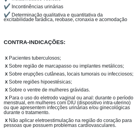
✔
Incontinências urinárias
✔
Determinação qualitativa e quantitativa da
excitabilidade farádica, reobase, cronaxia e acomodação
CONTRA-INDICAÇÕES:
Pacientes tuberculosos;
X
Sobre região de marcapasso ou implantes metálicos;
X
Sobre e
rupções cutâneas, locais tumorais ou infecciosos;
X
S
obre regiões hipoestésicas;
X
S
obre o ventre de mulheres grávidas.
X
Para o u
so do eletrodo vaginal ou anal: durante o período
X
menstrual, em mulheres com DIU (dispositivo intra-uterino)
ou que apresentem infecções urinárias e/ou ginecológicas
durante o tratamento.
Não aplicar eletroestimulação na região do coração para
X
pessoas que possuem problemas cardiovasculares.