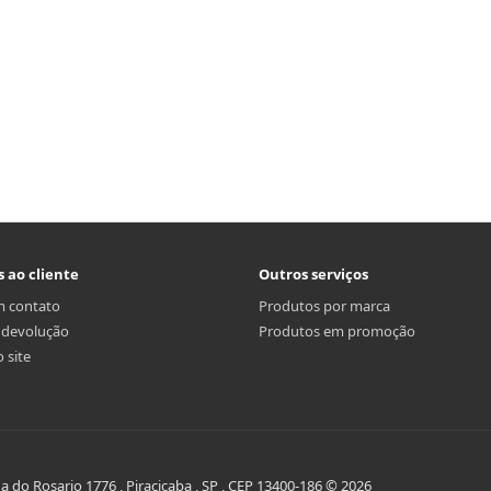
s ao cliente
Outros serviços
m contato
Produtos por marca
r devolução
Produtos em promoção
 site
do Rosario 1776 , Piracicaba , SP , CEP 13400-186 © 2026