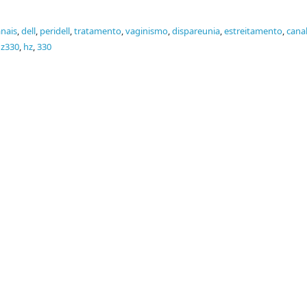
anais
,
dell
,
peridell
,
tratamento
,
vaginismo
,
dispareunia
,
estreitamento
,
cana
z330
,
hz
,
330