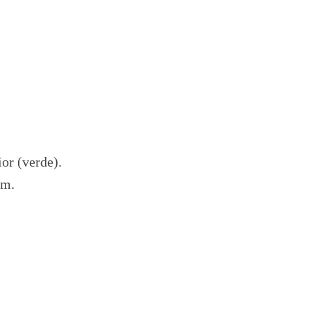
or (verde).
em.