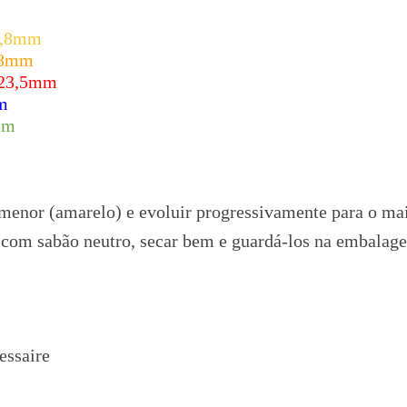
3,8mm
,8mm
023,5mm
m
mm
 menor (amarelo) e evoluir progressivamente para o mai
 com sabão neutro, secar bem e guardá-los na embalag
essaire