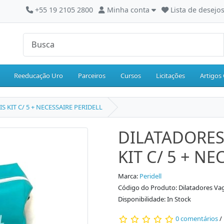
+55 19 2105 2800
Minha conta
Lista de desejos
Reeducação Uro
Parceiros
Cursos
Licitações
Artigos 
S KIT C/ 5 + NECESSAIRE PERIDELL
DILATADORES
KIT C/ 5 + N
Marca:
Peridell
Código do Produto: Dilatadores Vagi
Disponibilidade: In Stock
0 comentários
/