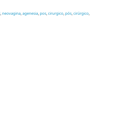
l
,
neovagina
,
agenesia
,
pos
,
cirurgico
,
pós
,
cirúrgico
,