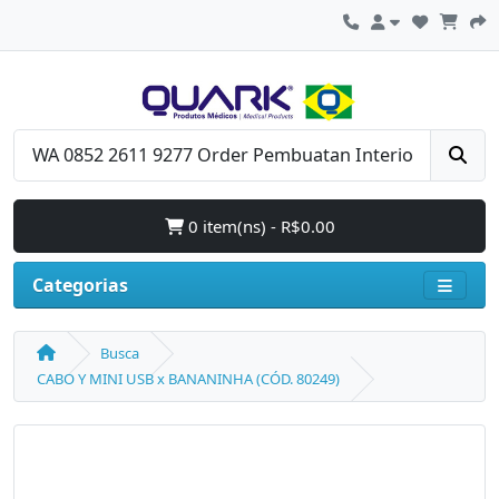
0 item(ns) - R$0.00
Categorias
Busca
CABO Y MINI USB x BANANINHA (CÓD. 80249)