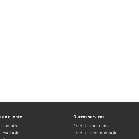
s ao cliente
Outros serviços
m contato
Produtos por marca
r devolução
Produtos em promoção