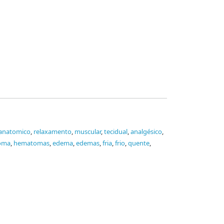
anatomico
,
relaxamento
,
muscular
,
tecidual
,
analgésico
,
oma
,
hematomas
,
edema
,
edemas
,
fria
,
frio
,
quente
,