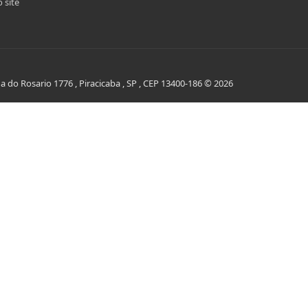
 site
do Rosario 1776 , Piracicaba , SP , CEP 13400-186 © 2026