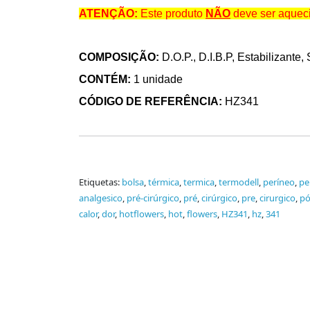
ATENÇÃO:
Este produto
NÃO
deve ser aqueci
COMPOSIÇÃO:
D.O.P., D.I.B.P, Estabilizante,
CONTÉM:
1 unidade
CÓDIGO DE REFERÊNCIA:
HZ341
Etiquetas:
bolsa
,
térmica
,
termica
,
termodell
,
períneo
,
pe
analgesico
,
pré-cirúrgico
,
pré
,
cirúrgico
,
pre
,
cirurgico
,
pó
calor
,
dor
,
hotflowers
,
hot
,
flowers
,
HZ341
,
hz
,
341