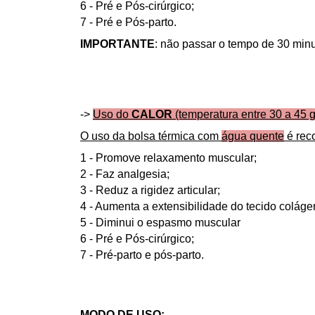
6 - Pré e Pós-cirúrgico;
7 - Pré e Pós-parto.
IMPORTANTE
: não passar o tempo de 30 minu
->
Uso do
CALOR
(temperatura entre 30 a 45 g
O uso da bolsa térmica com
água quente
é rec
1 - Promove relaxamento muscular;
2 - Faz analgesia;
3 - Reduz a rigidez articular;
4 - Aumenta a extensibilidade do tecido coláge
5 - Diminui o espasmo muscular
6 - Pré e Pós-cirúrgico;
7 - Pré-parto e pós-parto.
MODO DE USO: