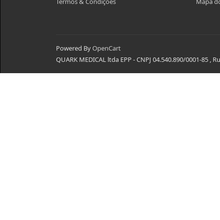
Termos & Condições
Mapa do
Powered By
OpenCart
QUARK MEDICAL ltda EPP - CNPJ 04.540.890/0001-85 , Rua 