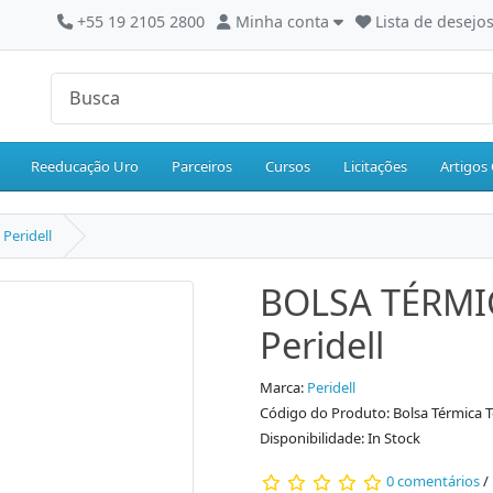
+55 19 2105 2800
Minha conta
Lista de desejos
Reeducação Uro
Parceiros
Cursos
Licitações
Artigos 
Peridell
BOLSA TÉRMI
Peridell
Marca:
Peridell
Código do Produto: Bolsa Térmica Te
Disponibilidade: In Stock
0 comentários
/