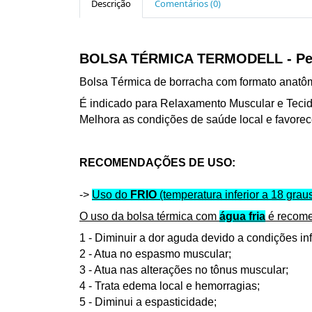
Descrição
Comentários (0)
BOLSA TÉRMICA TERMODELL - Per
Bolsa Térmica de borracha com formato anatô
É indicado para Relaxamento Muscular e Tecidu
Melhora as condições de saúde local e favorece
RECOMENDAÇÕES DE USO:
->
Uso do
FRIO
(temperatura inferior a 18 grau
O uso da bolsa térmica com
água fria
é recome
1 - Diminuir a dor aguda devido a condições inf
2 - Atua no espasmo muscular;
3 - Atua nas alterações no tônus muscular;
4 - Trata edema local e hemorragias;
5 - Diminui a espasticidade;