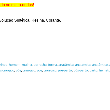
do no micro-ondas!
 Solução Sintética, Resina, Corante.
rineo
,
homem
,
mulher
,
borracha
,
forma
,
anatâmica
,
anatomica
,
anatômico
,
s-cirúgico
,
pós
,
cirúrgico
,
pos
,
cirurgico
,
pré-parto
,
pós-parto
,
parto
,
hemat