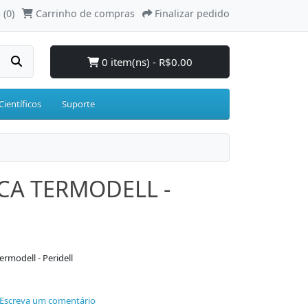
 (0)
Carrinho de compras
Finalizar pedido
0 item(ns) - R$0.00
Científicos
Suporte
CA TERMODELL -
rmodell - Peridell
Escreva um comentário