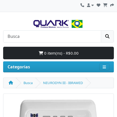
0 item(ns) - R$0.00
Categorias
Busca
NEURODYN III - IBRAMED