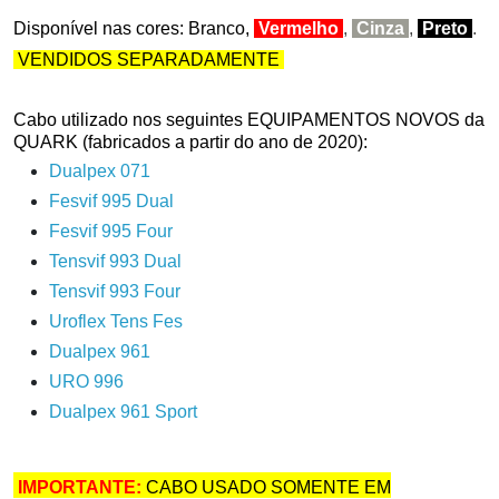
Disponível nas cores: Branco,
Vermelho
,
Cinza
,
P
reto
.
VENDIDOS SEPARADAMENTE
Cabo utilizado nos seguintes EQUIPAMENTOS NOVOS da
QUARK (fabricados a partir do ano de 2020):
Dualpex 071
Fesvif 995 Dual
Fesvif 995 Four
Tensvif 993 Dual
Tensvif 993 Four
Uroflex Tens Fes
Dualpex 961
URO 996
Dualpex 961 Sport
IMPORTANTE:
CABO USADO SOMENTE EM