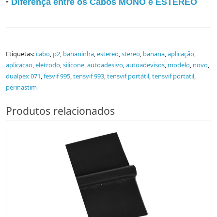
·
Diferença entre os Cabos MONO e ESTÉREO
Etiquetas:
cabo
,
p2
,
bananinha
,
estereo
,
stereo
,
banana
,
aplicação
,
aplicacao
,
eletrodo
,
silicone
,
autoadesivo
,
autoadevisos
,
modelo
,
novo
,
dualpex 071
,
fesvif 995
,
tensvif 993
,
tensvif portátil
,
tensvif portatil
,
perinastim
Produtos relacionados