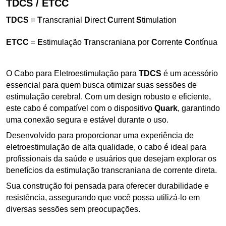
TDCS / ETCC
TDCS
=
T
ranscranial
D
irect
C
urrent
S
timulation
ETCC
=
E
stimulação
T
ranscraniana por
C
orrente
C
ontínua
O Cabo para Eletroestimulação para
TDCS
é um acessório
essencial para quem busca otimizar suas sessões de
estimulação cerebral. Com um design robusto e eficiente,
este cabo é compatível com o dispositivo
Quark
, garantindo
uma conexão segura e estável durante o uso.
Desenvolvido para proporcionar uma experiência de
eletroestimulação de alta qualidade, o cabo é ideal para
profissionais da saúde e usuários que desejam explorar os
benefícios da estimulação transcraniana de corrente direta.
Sua construção foi pensada para oferecer durabilidade e
resistência, assegurando que você possa utilizá-lo em
diversas sessões sem preocupações.