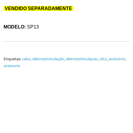
VENDIDO SEPARADAMENTE
MODELO:
SP13
Etiquetas:
cabo
,
eletroestimulação
,
eletroestimulacao
,
tdcs
,
acessório
,
acessorio