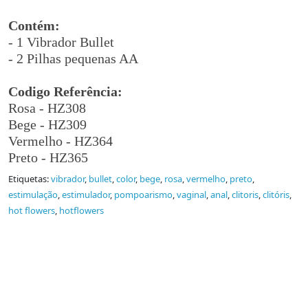
Contém:
- 1 Vibrador Bullet
- 2 Pilhas pequenas AA
Codigo Referência:
Rosa - HZ308
Bege - HZ309
Vermelho - HZ364
Preto - HZ365
Etiquetas:
vibrador
,
bullet
,
color
,
bege
,
rosa
,
vermelho
,
preto
,
estimulação
,
estimulador
,
pompoarismo
,
vaginal
,
anal
,
clitoris
,
clitóris
,
hot flowers
,
hotflowers