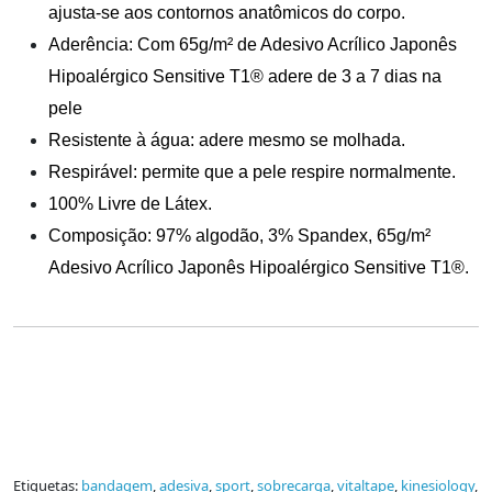
ajusta-se aos contornos anatômicos do corpo.
Aderência: Com 65g/m² de Adesivo Acrílico Japonês
Hipoalérgico Sensitive T1® adere de 3 a 7 dias na
pele
Resistente à água: adere mesmo se molhada.
Respirável: permite que a pele respire normalmente.
100% Livre de Látex.
Composição: 97% algodão, 3% Spandex, 65g/m²
Adesivo Acrílico Japonês Hipoalérgico Sensitive T1®.
Etiquetas:
bandagem
,
adesiva
,
sport
,
sobrecarga
,
vitaltape
,
kinesiology
,