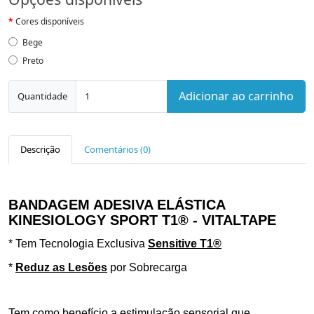
Cores disponíveis
Bege
Preto
Adicionar ao carrinho
Quantidade
Descrição
Comentários (0)
BANDAGEM ADESIVA ELÁSTICA
KINESIOLOGY SPORT T1® - VITALTAPE
* Tem Tecnologia Exclusiva
Sensitive T1®
*
Reduz as Lesões
por Sobrecarga
Tem como
benefício a estimulação sensorial que