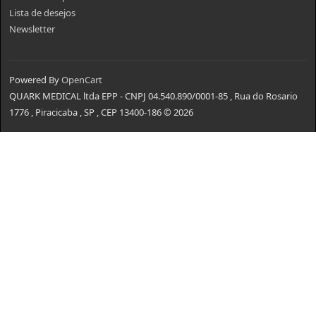
Lista de desejos
Newsletter
Powered By
OpenCart
QUARK MEDICAL ltda EPP - CNPJ 04.540.890/0001-85 , Rua do Rosario
1776 , Piracicaba , SP , CEP 13400-186 © 2026