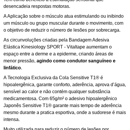
desencadeia respostas motoras.
A Aplicação sobre o músculo atua estimulando ou inibindo
um músculo ou grupo muscular durante o movimento,
com
o objetivo de reduzir o número de lesões por sobrecarga.
As circunvoluções criadas pela Bandagem Adesiva
Elástica Kinesiology SPORT - Vitaltape aumentam o
espaço entre a derme e a epiderme,
criando áreas de
menor pressão,
a
gindo como condutor sanguíneo e
linfático
.
A Tecnologia Exclusiva da Cola Sensitive T1® é
hipoalergênica, garante conforto, aderência, aprova d’água,
sensível ao calor e não contém qualquer substância
medicamentosa.
Com 65g/m² o adesivo hipoalergênico
Japonês Sensitive T1® garante mais tempo de aderência
mesmo durante a pratica esportiva, onde a sudorese é mais
intensa.
Muito utilizada para reduzir o número de lesões por