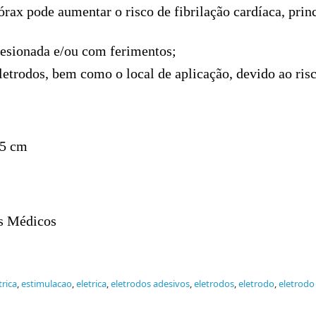
órax pode aumentar o risco de fibrilação cardíaca, pri
lesionada e/ou com ferimentos;
rodos, bem como o local de aplicação, devido ao risco
5 cm
s Médicos
trica
,
estimulacao
,
eletrica
,
eletrodos adesivos
,
eletrodos
,
eletrodo
,
eletrodo