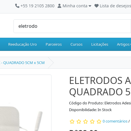
+55 19 2105 2800
Minha conta
Lista de desejos
Reeducação Uro
Parceiros
Cursos
Licitações
Artigos 
 - QUADRADO 5CM x 5CM
ELETRODOS A
QUADRADO 5
Código do Produto: Eletrodos Ade
Disponibilidade: In Stock
0 comentários
/