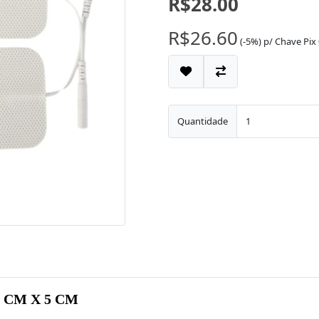
R$28.00
R$26.60
(-5%)
p/
Chave Pix
Quantidade
 CM X 5 CM