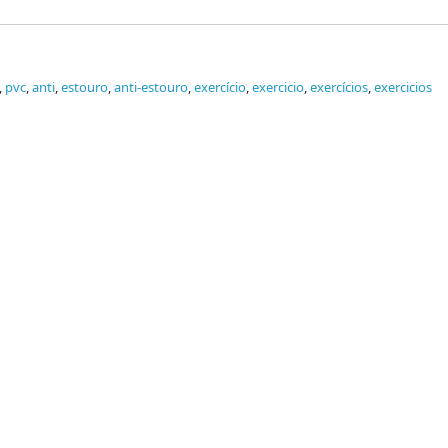
,
pvc
,
anti
,
estouro
,
anti-estouro
,
exercício
,
exercicio
,
exercícios
,
exercicios