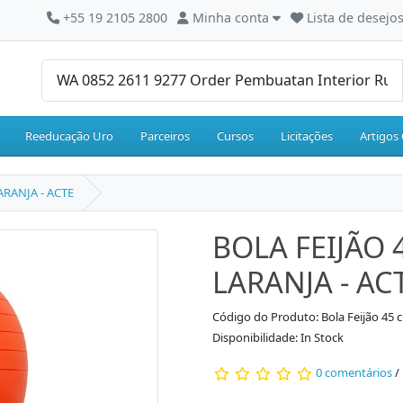
+55 19 2105 2800
Minha conta
Lista de desejos
Reeducação Uro
Parceiros
Cursos
Licitações
Artigos 
ARANJA - ACTE
BOLA FEIJÃO 
LARANJA - AC
Código do Produto: Bola Feijão 45 c
Disponibilidade: In Stock
0 comentários
/