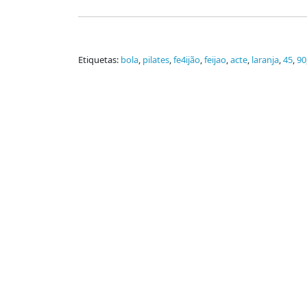
Etiquetas:
bola
,
pilates
,
fe4ijão
,
feijao
,
acte
,
laranja
,
45
,
90