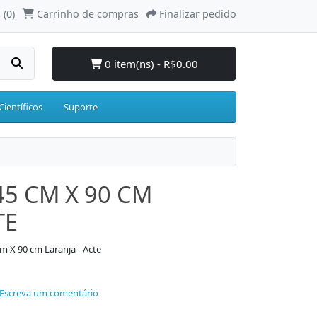
 (0)
Carrinho de compras
Finalizar pedido
0 item(ns) - R$0.00
Científicos
Suporte
45 CM X 90 CM
TE
m X 90 cm Laranja - Acte
Escreva um comentário