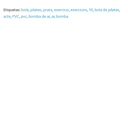
Etiquetas:
bola
,
pilates
,
prata
,
exercicio
,
exercicios
,
55
,
bola de pilates
,
acte
,
PVC
,
pvc
,
bomba de ar
,
ar
,
bomba