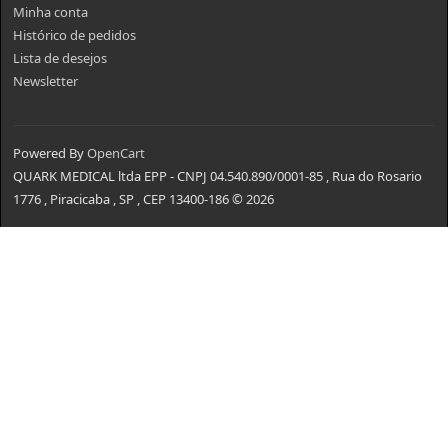
Minha conta
Histórico de pedidos
Lista de desejos
Newsletter
Powered By
OpenCart
QUARK MEDICAL ltda EPP - CNPJ 04.540.890/0001-85 , Rua do Rosario
1776 , Piracicaba , SP , CEP 13400-186 © 2026