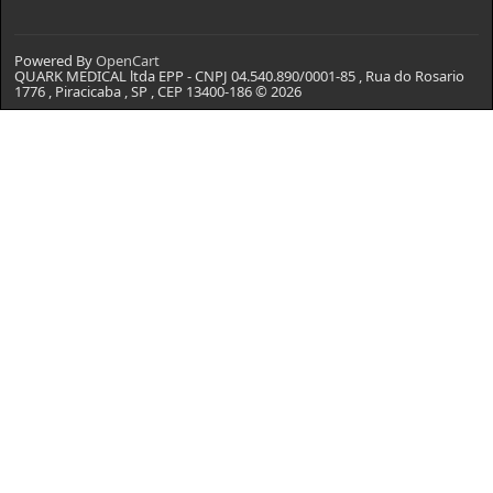
Powered By
OpenCart
QUARK MEDICAL ltda EPP - CNPJ 04.540.890/0001-85 , Rua do Rosario
1776 , Piracicaba , SP , CEP 13400-186 © 2026