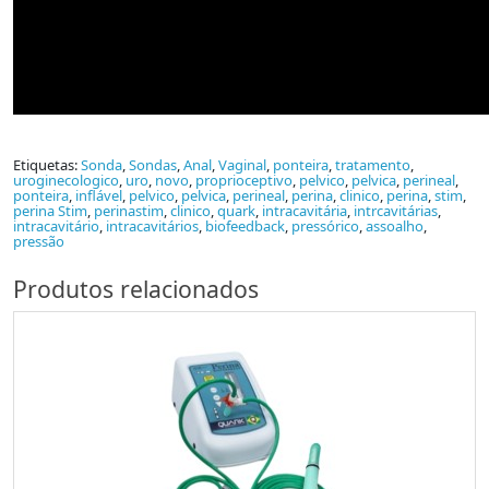
Etiquetas:
Sonda
,
Sondas
,
Anal
,
Vaginal
,
ponteira
,
tratamento
,
uroginecologico
,
uro
,
novo
,
proprioceptivo
,
pelvico
,
pelvica
,
perineal
,
ponteira
,
inflável
,
pelvico
,
pelvica
,
perineal
,
perina
,
clinico
,
perina
,
stim
,
perina Stim
,
perinastim
,
clinico
,
quark
,
intracavitária
,
intrcavitárias
,
intracavitário
,
intracavitários
,
biofeedback
,
pressórico
,
assoalho
,
pressão
Produtos relacionados