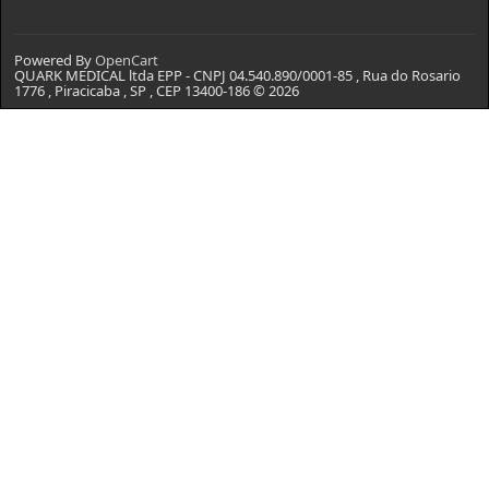
Powered By
OpenCart
QUARK MEDICAL ltda EPP - CNPJ 04.540.890/0001-85 , Rua do Rosario
1776 , Piracicaba , SP , CEP 13400-186 © 2026