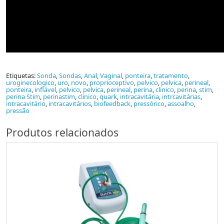
Etiquetas:
Sonda
,
Sondas
,
Anal
,
Vaginal
,
ponteira
,
tratamento
,
uroginecologico
,
uro
,
novo
,
proprioceptivo
,
pelvico
,
pelvica
,
perineal
,
ponteira
,
inflável
,
pelvico
,
pelvica
,
perineal
,
perina
,
clinico
,
perina
,
stim
,
perina Stim
,
perinastim
,
clinico
,
quark
,
intracavitária
,
intrcavitárias
,
intracavitário
,
intracavitários
,
biofeedback
,
pressórico
,
assoalho
,
pressão
Produtos relacionados