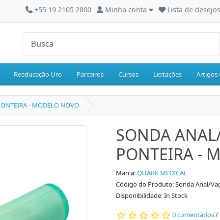
+55 19 2105 2800
Minha conta
Lista de desejos
Reeducação Uro
Parceiros
Cursos
Licitações
Artigos 
PONTEIRA - MODELO NOVO
SONDA ANAL
PONTEIRA - 
Marca:
QUARK MEDICAL
Código do Produto: Sonda Anal/Va
Disponibilidade: In Stock
0 comentários
/