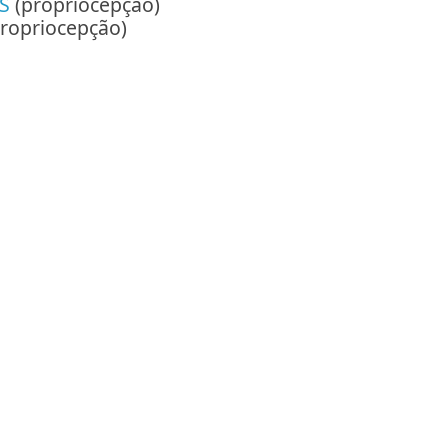
ES
(propriocepção)
ropriocepção)