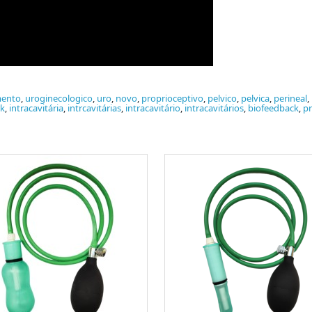
mento
,
uroginecologico
,
uro
,
novo
,
proprioceptivo
,
pelvico
,
pelvica
,
perineal
,
k
,
intracavitária
,
intrcavitárias
,
intracavitário
,
intracavitários
,
biofeedback
,
pr