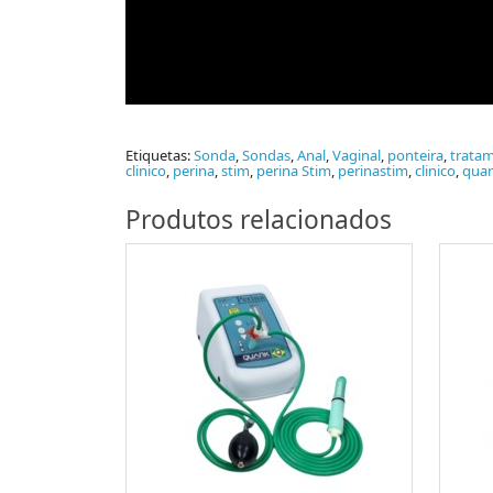
Etiquetas:
Sonda
,
Sondas
,
Anal
,
Vaginal
,
ponteira
,
trata
clinico
,
perina
,
stim
,
perina Stim
,
perinastim
,
clinico
,
quar
Produtos relacionados