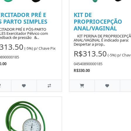
ERCITADOR PRÉ E
KIT DE
S PARTO SIMPLES
PROPRIOCEPÇÃO
ANAL/VAGINAL
CITADOR PRÉ E PÓS-PARTO
ES Exercitador Pélvico com
KIT PERINA DE PROPRIOCEPÇ
edback de pressão &..
ANAL/VAGINAL É indicado para:
313.50
Despertar a prop..
(-5%)
p/
Chave Pix
R$313.50
(-5%)
p/
Chav
0890000185
0.00
04540890000185
R$330.00