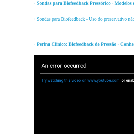
·
Sondas para Biofeedback Pressórico - Modelos 
·
Sondas para Biofeedback - Uso do preservativo nã
· Perina Clinico: Biofeedback de Pressão - Con