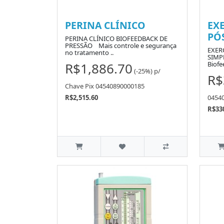
PERINA CLÍNICO
EX
PÓ
PERINA CLÍNICO BIOFEEDBACK DE
PRESSÃO Mais controle e segurança
EXER
no tratamento ..
SIMPL
R$1,886.70
Biofe
(-25%)
p/
R$
Chave Pix 04540890000185
R$2,515.60
0454
R$33