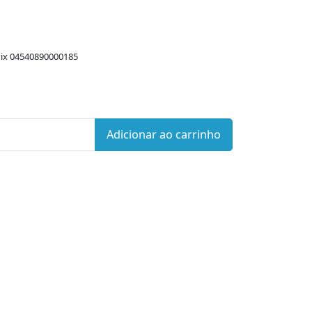
ix 04540890000185
Adicionar ao carrinho