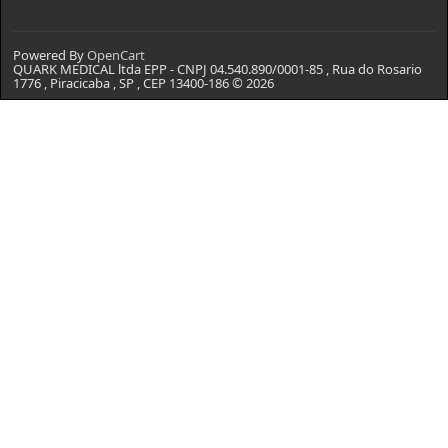
Powered By
OpenCart
QUARK MEDICAL ltda EPP - CNPJ 04.540.890/0001-85 , Rua do Rosario
1776 , Piracicaba , SP , CEP 13400-186 © 2026