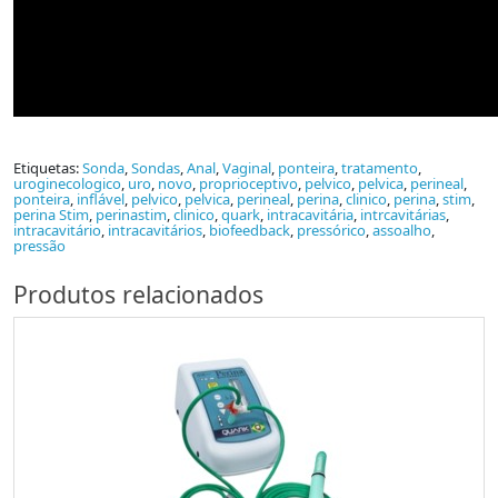
Etiquetas:
Sonda
,
Sondas
,
Anal
,
Vaginal
,
ponteira
,
tratamento
,
uroginecologico
,
uro
,
novo
,
proprioceptivo
,
pelvico
,
pelvica
,
perineal
,
ponteira
,
inflável
,
pelvico
,
pelvica
,
perineal
,
perina
,
clinico
,
perina
,
stim
,
perina Stim
,
perinastim
,
clinico
,
quark
,
intracavitária
,
intrcavitárias
,
intracavitário
,
intracavitários
,
biofeedback
,
pressórico
,
assoalho
,
pressão
Produtos relacionados