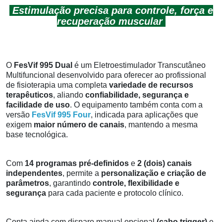
Estimulação precisa para controle, força e
recuperação muscular
O
FesVif 995 Dual
é um Eletroestimulador Transcutâneo
Multifuncional desenvolvido para oferecer ao profissional
de fisioterapia uma completa
variedade
de
recursos
terapêuticos
, aliando
confiabilidade, segurança e
facilidade de uso
.
O equipamento também conta com a
versão
FesVif 995 Four
, indicada para aplicações que
exigem
maior número de canais
, mantendo a mesma
base tecnológica.
Com
14 programas pré-definidos
e
2 (dois) canais
independentes
, permite a
personalização e criação de
parâmetros
, garantindo
controle, flexibilidade e
segurança
para cada paciente e protocolo clínico.
Conta ainda com disparo manual opcional
(cabo trigger)
e