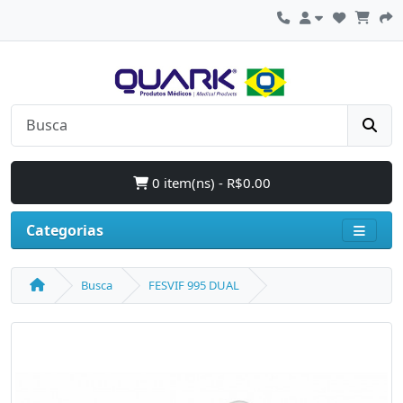
0 item(ns) - R$0.00
Categorias
Busca
FESVIF 995 DUAL