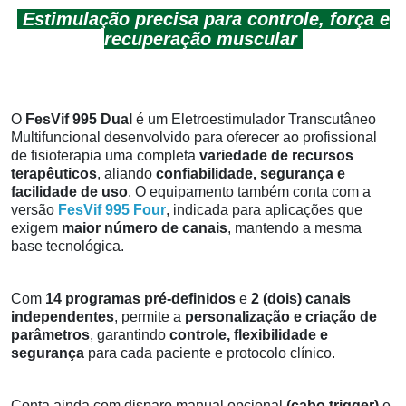
Estimulação precisa para controle, força e
recuperação muscular
O
FesVif 995 Dual
é um Eletroestimulador Transcutâneo
Multifuncional desenvolvido para oferecer ao profissional
de fisioterapia uma completa
variedade
de
recursos
terapêuticos
, aliando
confiabilidade, segurança e
facilidade de uso
.
O equipamento também conta com a
versão
FesVif 995 Four
, indicada para aplicações que
exigem
maior número de canais
, mantendo a mesma
base tecnológica.
Com
14 programas pré-definidos
e
2 (dois) canais
independentes
, permite a
personalização e criação de
parâmetros
, garantindo
controle, flexibilidade e
segurança
para cada paciente e protocolo clínico.
Conta ainda com disparo manual opcional
(cabo trigger)
e