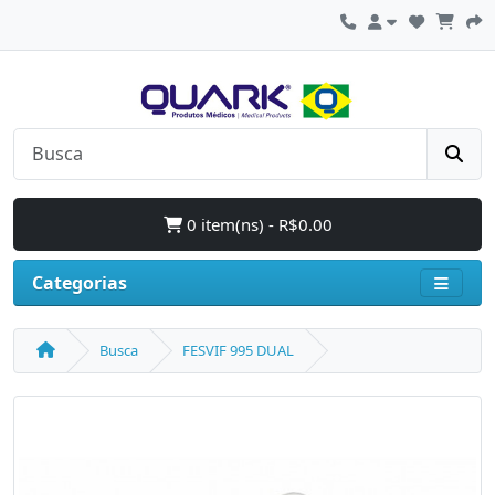
0 item(ns) - R$0.00
Categorias
Busca
FESVIF 995 DUAL