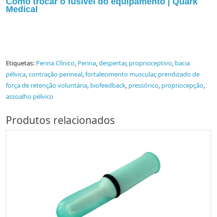
Como trocar o fusível do equipamento | Quark
Medical
Etiquetas:
Perina Clínico
,
Perina
,
despertar
,
proprioceptivo
,
bacia
pélvica
,
contração perineal
,
fortalecimento muscular
,
prendizado de
força de retenção voluntária
,
biofeedback
,
pressórico
,
propriocepção
,
assoalho pélvico
Produtos relacionados