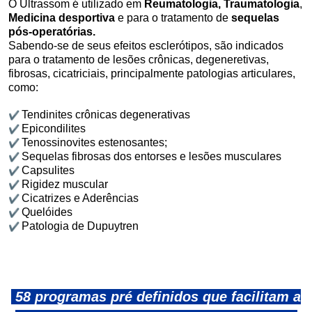
O Ultrassom é utilizado em
Reumatologia,
Traumatologia
,
Medicina desportiva
e para o tratamento de
sequelas
pós-operatórias.
Sabendo-se de seus efeitos esclerótipos, são indicados
para o tratamento de lesões crônicas, degeneretivas,
fibrosas, cicatriciais, principalmente patologias articulares,
como:
✔
Tendinites crônicas degenerativas
✔
Epicondilites
✔
Tenossinovites estenosantes;
✔
Sequelas fibrosas dos entorses e lesões musculares
✔
Capsulites
✔
Rigidez muscular
✔
Cicatrizes e Aderências
✔
Quelóides
✔
Patologia de Dupuytren
58 programas pré definidos
que facilitam a