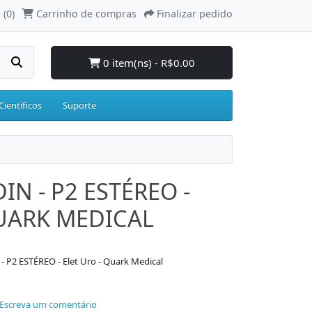
 (0)
Carrinho de compras
Finalizar pedido
0 item(ns) - R$0.00
Científicos
Suporte
N - P2 ESTÉREO -
QUARK MEDICAL
 P2 ESTÉREO - Elet Uro - Quark Medical
Escreva um comentário