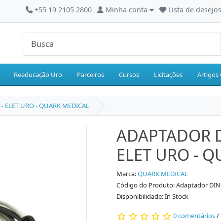
+55 19 2105 2800
Minha conta
Lista de desejos
Reeducação Uro
Parceiros
Cursos
Licitações
Artigos 
 - ELET URO - QUARK MEDICAL
ADAPTADOR DI
ELET URO - 
Marca:
QUARK MEDICAL
Código do Produto: Adaptador DIN -
Disponibilidade: In Stock
0 comentários
/