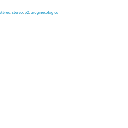
stéreo
,
stereo
,
p2
,
uroginecologico