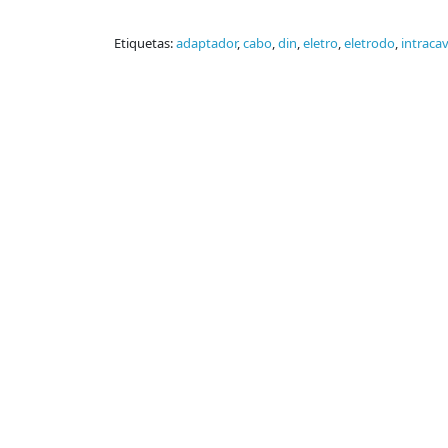
Etiquetas:
adaptador
,
cabo
,
din
,
eletro
,
eletrodo
,
intracav