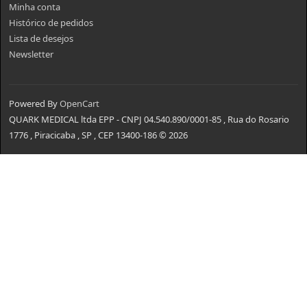
Minha conta
Histórico de pedidos
Lista de desejos
Newsletter
Powered By
OpenCart
QUARK MEDICAL ltda EPP - CNPJ 04.540.890/0001-85 , Rua do Rosario
1776 , Piracicaba , SP , CEP 13400-186 © 2026