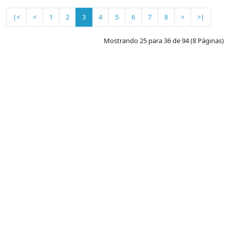
|<
<
1
2
3
4
5
6
7
8
>
>|
Mostrando 25 para 36 de 94 (8 Páginas)