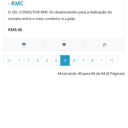
- RMC
O GEL CONDUTOR RMC foi desenvolvido para a realização do
contato entre o meio condutor e a pele..
R$45.00
|<
<
1
2
3
4
5
6
7
8
>
>|
Mostrando 49 para 60 de 94 (8 Páginas)