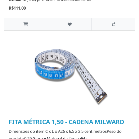
R$111.00
FITA MÉTRICA 1,50 - CADENA MILWARD
Dimensões do item C x L x A26 x 6.5 x 2.5 centímetrosPeso do
produto0.29 GramasMaterial da lâminaFib..