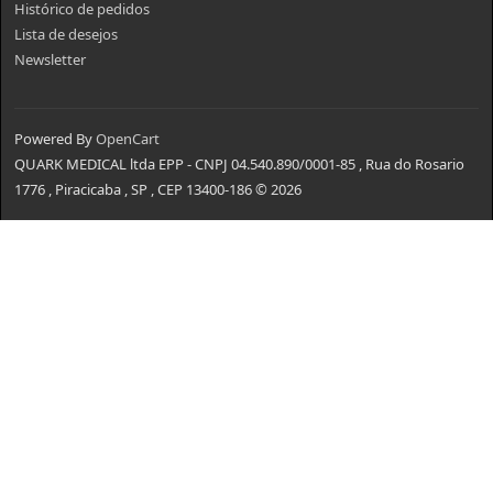
Histórico de pedidos
Lista de desejos
Newsletter
Powered By
OpenCart
QUARK MEDICAL ltda EPP - CNPJ 04.540.890/0001-85 , Rua do Rosario
1776 , Piracicaba , SP , CEP 13400-186 © 2026