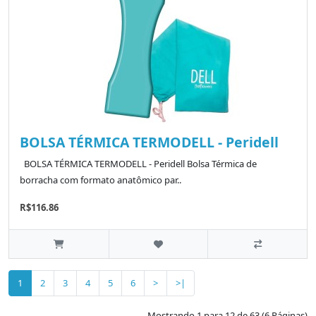
BOLSA TÉRMICA TERMODELL - Peridell
BOLSA TÉRMICA TERMODELL - Peridell Bolsa Térmica de
borracha com formato anatômico par..
R$116.86
1
2
3
4
5
6
>
>|
Mostrando 1 para 12 de 63 (6 Páginas)