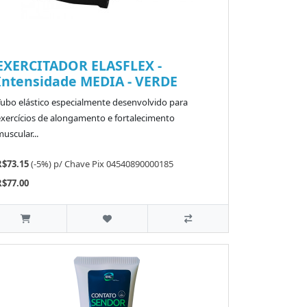
EXERCITADOR ELASFLEX -
Intensidade MEDIA - VERDE
Tubo elástico especialmente desenvolvido para
exercícios de alongamento e fortalecimento
uscular...
R$73.15
(-5%)
p/
Chave Pix 04540890000185
R$77.00