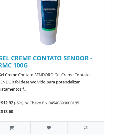
GEL CREME CONTATO SENDOR -
RMC 100G
Gel Creme Contato SENDORO Gel Creme Contato
SENDOR foi desenvolvido para potencializar
ratamentos f..
R$12.92
(-5%)
p/
Chave Pix 04540890000185
R$13.60