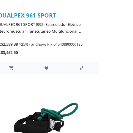
DUALPEX 961 SPORT
DUALPEX 961 SPORT (992) Estimulador Elétrico
Neuromuscular Transcutâneo Multifuncional ..
R$2,589.38
(-25%)
p/
Chave Pix 04540890000185
R$3,452.50