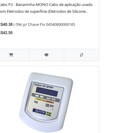
Cabo P2 - Bananinha MONO Cabo de aplicação usado
om Eletrodos de superfície (Eletrodos de Silicone..
R$40.38
(-5%)
p/
Chave Pix 04540890000185
R$42.50