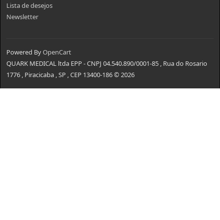
Lista de desejos
Newsletter
Powered By
OpenCart
QUARK MEDICAL ltda EPP - CNPJ 04.540.890/0001-85 , Rua do Rosario
1776 , Piracicaba , SP , CEP 13400-186 © 2026