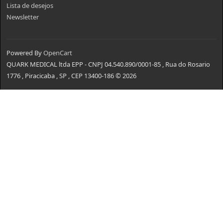
Lista de desejos
Newsletter
Powered By
OpenCart
QUARK MEDICAL ltda EPP - CNPJ 04.540.890/0001-85 , Rua do Rosario
1776 , Piracicaba , SP , CEP 13400-186 © 2026