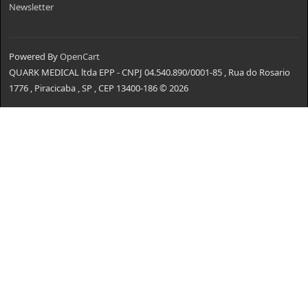
Newsletter
Powered By
OpenCart
QUARK MEDICAL ltda EPP - CNPJ 04.540.890/0001-85 , Rua do Rosario
1776 , Piracicaba , SP , CEP 13400-186 © 2026